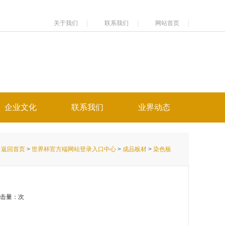
关于我们
联系我们
网站首页
企业文化
联系我们
业界动态
:
返回首页
>
世界杯官方端网站登录入口中心
>
成品板材
>
染色板
 点击量：
次