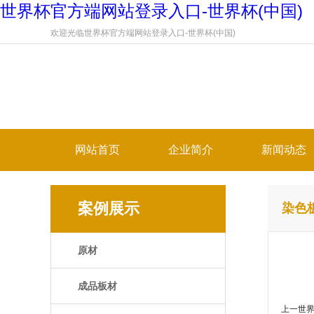
世界杯官方端网站登录入口-世界杯(中国)
欢迎光临世界杯官方端网站登录入口-世界杯(中国)
网站首页
企业简介
新闻动态
案例展示
染色
原材
成品板材
上一世