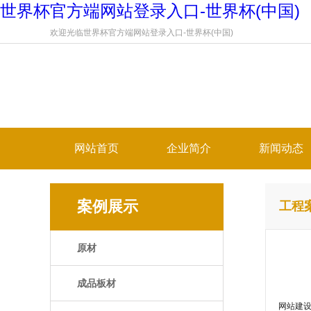
世界杯官方端网站登录入口-世界杯(中国)
欢迎光临世界杯官方端网站登录入口-世界杯(中国)
网站首页
企业简介
新闻动态
案例展示
工程
原材
成品板材
网站建设中...