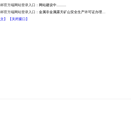
界杯官方端网站登录入口：
网站建设中...........
界杯官方端网站登录入口：
金属非金属露天矿山安全生产许可证办理…
此文】
【关闭窗口】