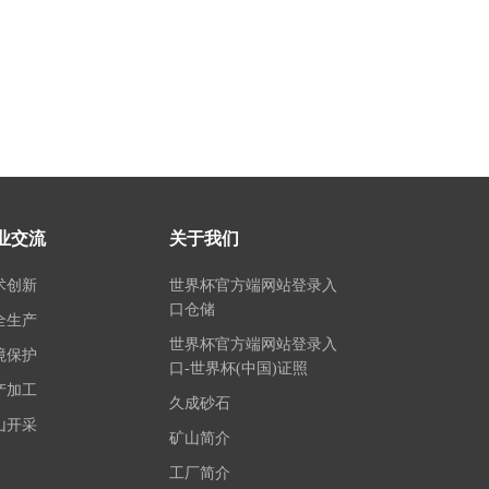
业交流
关于我们
术创新
世界杯官方端网站登录入
口仓储
全生产
世界杯官方端网站登录入
境保护
口-世界杯(中国)证照
产加工
久成砂石
山开采
矿山简介
工厂简介